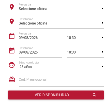
Recogida
location_on
▼
Devolución
location_on
▼
Recogida
date_range
▼
Devolución
date_range
▼
Edad conductor
face
▼
card_giftcard
Cód. Promocional
VER DISPONIBILIDAD
search